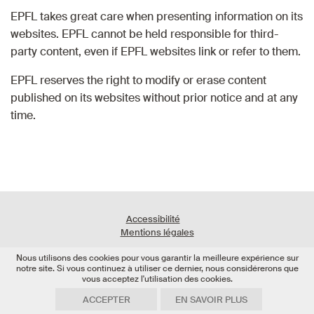
EPFL takes great care when presenting information on its
websites. EPFL cannot be held responsible for third-
party content, even if EPFL websites link or refer to them.
EPFL reserves the right to modify or erase content
published on its websites without prior notice and at any
time.
Accessibilité
Mentions légales
Creative Commons
CC BY-SA 4.0
license unless specified otherwise.
Nous utilisons des cookies pour vous garantir la meilleure expérience sur
notre site. Si vous continuez à utiliser ce dernier, nous considérerons que
vous acceptez l'utilisation des cookies.
ACCEPTER
EN SAVOIR PLUS