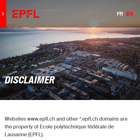
FR
EN
Go to main site
DISCLAIMER
Websites www.epfl.ch and other *.epfl.ch domains are
the property of Ecole polytechnique fédérale de
Lausanne (EPFL).