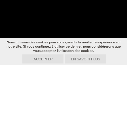
Nous utilisons des cookies pour vous garantir la meilleure expérience sur
notre site. Si vous continuez à utiliser ce dernier, nous considérerons que
vous acceptez l'utilisation des cookies.
ACCEPTER
EN SAVOIR PLUS
Date
12.10.2021
Texte
Hillary Sanctuary
Photo
Alain Herzog / EPFL
Envie de voyage dans les confins de
l’Espace ? C’est désormais possible sans