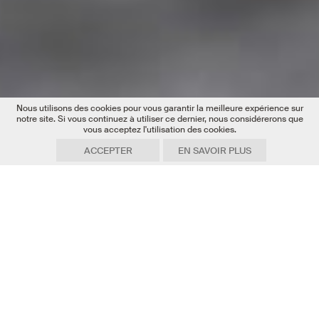
Nous utilisons des cookies pour vous garantir la meilleure expérience sur
notre site. Si vous continuez à utiliser ce dernier, nous considérerons que
vous acceptez l'utilisation des cookies.
ACCEPTER
EN SAVOIR PLUS
Date
21.09.2021
Texte
Hillary Sanctuary
Source
EPFL
Photo
Baptiste Calliari (à gauche) et Timothée Faes (à droite) font de la
traction animale à l'aide de la jument Anika. Crédit photo ferme de
Bassenges.