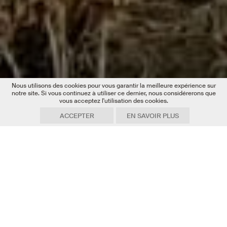
Nous utilisons des cookies pour vous garantir la meilleure expérience sur
notre site. Si vous continuez à utiliser ce dernier, nous considérerons que
vous acceptez l'utilisation des cookies.
ACCEPTER
EN SAVOIR PLUS
Date
01.04.2021
Texte
Julie Haffner
Source
EPFL
Photo
L'équipe de terrain grimpe vers le glacier Dart près de Wanaka en
Nouvelle-Zélande © Laboratoire SBER/EPFL
ENAC - Faculté de l’environnement naturel, architectural et construit